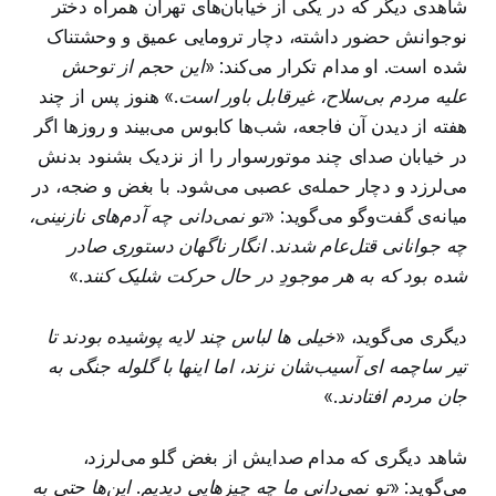
شاهدی دیگر که در یکی از خیابان‌های تهران همراه دختر
نوجوانش حضور داشته، دچار ترومایی عمیق و وحشتناک
شده است. او مدام تکرار می‌کند:
«این حجم از توحش
علیه مردم بی‌سلاح، غیرقابل باور است.»
هنوز پس از چند
هفته از دیدن آن فاجعه، شب‌ها کابوس می‌بیند و روزها اگر
در خیابان صدای چند موتورسوار را از نزدیک بشنود بدنش
می‌لرزد و دچار حمله‌ی عصبی می‌شود. با بغض و ضجه، در
میانه‌ی گفت‌وگو می‌گوید:
«تو نمی‌دانی چه آدم‌های نازنینی،
چه جوانانی قتل‌عام شدند. انگار ناگهان دستوری صادر
شده بود که به هر موجودِ در حال حرکت شلیک کنند.»
دیگری می‌گوید،
«خیلی ها لباس چند لایه پوشیده بودند تا
تیر ساچمه ای آسیب‌شان نزند، اما اینها با گلوله جنگی به
جان مردم افتادند.»
شاهد دیگری که مدام صدایش از بغض گلو می‌لرزد،
می‌گوید:
«تو نمی‌دانی ما چه چیزهایی دیدیم. این‌ها حتی به