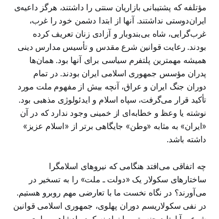
مؤتلفه که پشتیبانی بازاریان سنتی را داشتند، هرگز داعیه‌ی
ایران‌دوستی نداشتند. آنها از ابتدا دشمن خود را غرب،
غرب‌گرایی، شاه بی‌بندوبار و آزادی زنان تعریف کرده
بودند. رعایت قوانین شرع مقدس و تأسیس مدارس دینی
همیشه مهمترین پلتفرم سیاسی برای آنها بود. همان‌ها
پدران مؤسس جمهوری اسلامی ایران بودند. در تمام
دوران جنگ ایران و عراق، آنچه بیش از مفهوم ملت مورد
تأکید قرار می‌گرفت، سپاه اسلام و ایدئولوژی مذهبی بود.
نوشته یا وعظ و خطابه‌ای از خمینی وجود ندارد که در آن
«ایران» به مثابه «وطن» جایگاهی برتر از «اسلام عزیز»
داشته باشد.
چه اتفاقی می‌افتد هنگامی که نیروهای اسلامگرا
ساختارهای سکولار یک «دولت ـ ملت» را به تسخیر در
می‌آورند؟ در نگاه نخست ما با تعارضی مهم روبرو هستیم.
در نفی سکولاریسم دوران پهلوی، جمهوری اسلامی قوانین
شرع و آپارتاید جنسیتی را نهادینه کرد. پادشاهی پهلوی و