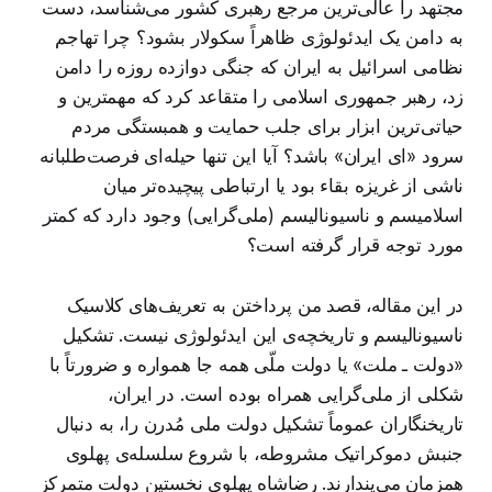
مجتهد را عالی‌ترین مرجع رهبری کشور می‌شناسد، دست
به دامن یک ایدئولوژی ظاهراً سکولار بشود؟ چرا تهاجم
نظامی اسرائیل به ایران که جنگی دوازده روزه را دامن
زد، رهبر جمهوری اسلامی را متقاعد کرد که مهمترین و
حیاتی‌ترین ابزار برای جلب حمایت و همبستگی مردم
سرود «ای ایران» باشد؟ آیا این تنها حیله‌ای فرصت‌طلبانه
ناشی از غریزه بقاء بود یا ارتباطی پیچیده‌تر میان
اسلامیسم و ناسیونالیسم (ملی‌گرایی) وجود دارد که کمتر
مورد توجه قرار گرفته است؟
در این مقاله، قصد من پرداختن به تعریف‌های کلاسیک
ناسیونالیسم و تاریخچه‌ی این ایدئولوژی نیست. تشکیل
«دولت ـ ملت» یا دولت ملّی همه جا همواره و ضرورتاً با
شکلی از ملی‌گرایی همراه بوده است. در ایران،
تاریخنگاران عموماً تشکیل دولت ملی مُدرن را، به دنبال
جنبش دموکراتیک مشروطه، با شروع سلسله‌ی پهلوی
همزمان می‌پندارند. رضاشاه پهلوی نخستین دولت متمرکز