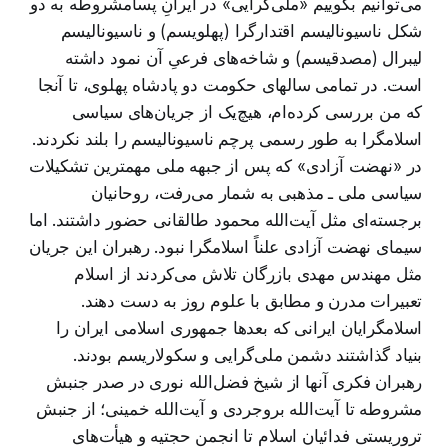
می‌توانیم بگوییم «ملی‌گرایی» در ایرانِ پسامشروطه به دو
شکل ناسیونالیسم اقتدارگرا (پهلویسم) و ناسیونالیسم
لیبرال (مصدقیسم) و شاخه‌های فرعیِ آن نمود داشته
است. در تمامی سالهای حکومت دو پادشاه پهلوی، تا آنجا
که من بررسی کرده‌ام، هیچ‌یک از جریان‌های سیاسی
اسلامگرا به طور رسمی پرچم ناسیونالیسم را بلند نکردند.
در «نهضت آزادی» که پس از جبهه ملی مهمترین تشکیلات
سیاسی ملی ـ مذهبی به شمار می‌رفت، روحانیان
برجسته‌ای مثل آیت‌الله محمود طالقانی حضور داشتند. اما
سیمای نهضت آزادی علناً اسلامگرا نبود. رهبران این جریان
مثل مهندس مهدی بازرگان تلاش می‌کردند از اسلام
تعبیرات مدرن و مطابق با علوم روز به دست دهند.
اسلامگرایان ایرانی که بعدها جمهوری اسلامی ایران را
بنیاد گذاشتند دشمن ملی‌گرایی و سکولاریسم بودند.
رهبران فکری آنها از شیخ فضل‌الله نوری در صدر جنبش
مشروطه تا آیت‌الله بروجردی و آیت‌الله خمینی؛ از جنبش
تروریستی فدائیان اسلام تا انجمن حجتیه و هیأت‌های