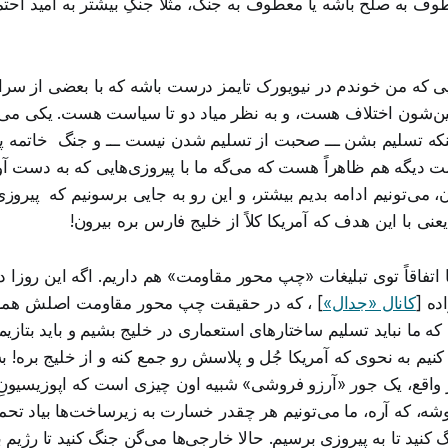
 به صلح باشه یا معطوف به جنگ، مثلاً جنگِ بیشتر به امید احتمال
یی که من خوندم در نیویورک تایمز درست باشه که با بعضی از سر
 بین‌شون اختلاف هست، و به نظر میاد دو تا سیاست هست. یکی می‌خ
که تسلیم بشن ـــ صحبت از تسلیم شدن نیست ـــ و جنگ خاتمه پیدا
ت دیگه هم ظاهراً هست که می‌گه ما با پیروزی‌هایی که به دست آ
 می‌تونیم ادامه بدیم بیشتر، و این رو به جایی برسونیم که پیروز
نی با این هدف که آمریکا کلاً از خلیج فارس بره بیرون!
تفاقاً توی تبلیغات «چپ محور مقاومت» هم داریم. اگه این روزا دن
ده [
کانال «جدال»
] ، که در حقیقت چپ محور مقاومت اصلش همونه،
ه ما نباید تسلیم ساختارهای استعماری در خلیج بشیم و باید بتازیم! 
کنیم به نحوی که آمریکا جُل و پلاسش رو جمع کنه و از خلیج بره! ب
واقع، یک جور «آرزو فروشی» شبیه اون چیزی است که اپوزیسیونِ د
شه، که آره، ما می‌تونیم هر چقدر خسارت به زیرساخت‌ها بیاد تحمل
 کنید تا به پیروزی برسیم. حالا خارجی‌ها می‌گن جنگ کنید تا رژیم ب