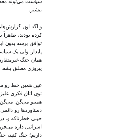
سیاست می‌تونه معطوف
بیشتر.
و اگه اون گزارش‌ها
کرده بودند، ظاهراً
توافق برسه بدون این
پایدار. ولی یک سیاس
همان جنگ غیرمتقارن،
پیروزی مطلق بشه. یع
عین همین خط رو ما ا
توی اتاق فکری علیزا
همینو می‌گن. می‌گن ک
دستاوردها رو دائمی 
خیلی خطرناکه و، در 
اسرائیل داره می‌فرو
داریم؛ جنگ کنید، جنگ