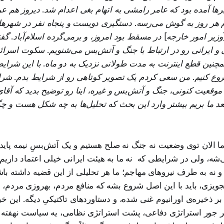
ا آمده بود که عامر رامشی به اتهام بغی اعدام شد. دیروز هم عر
م هر روز به گوش می‌رسه. دستگیری دویست و پنجاه نفر در شهره
زیر امور خارجه] در مسقط بود امروز، و برمی‌گرده اسلام‌آباد. گف
ی و ایرانی رو در ارتباط با جنگ و آتش‌بس می‌شنویم. سکوت اسرائی
مچنین قطع اینترنت به مدت طولانی نزدیک به دو ماه. با این شرایط
شروع کنیم. من سعی کردم یک تصویر کوتاهی رو از شرایط بدم. شرا
 موقعیت کنونی، جنگ و آتش‌بس و غیره، اینا رو توضیح بدید که آقا
د ما بریم بیشتر وارد این بحث که تحلیل‌ها به چه شکل هست و چگ
ا الان توی وضعیت نه جنگ نه صلح هستیم و یک آتش‌بسِِ نیمه پاید
ی‌شه، ولی در شرایطی که نه ما به هیئت ایرانی خیلی اعتماد داریم 
و نه به طرف نیروهای مهاجم؛ ما هر تحلیلی از این قضیه داشته باشیم
تجویزی، باید با این اصل شروع بشه که منافع مردم، بهروزی مردم،
بر ذخیره‌ی اورانیوم غنی شده، و دستاوردهای تاکتیکیِ دیگه. این خ
 جور استراتژی دفاعی، پشت استراتژی نظامی، یه سیاست نهفته 