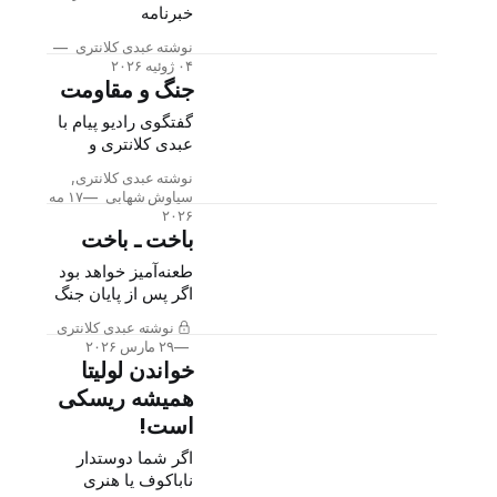
خبرنامه
«ایران‌درفت»
نوشته عبدی کلانتری
۰۴ ژوئیه ۲۰۲۶
جنگ و مقاومت
گفتگوی رادیو پیام با
عبدی کلانتری و
سیاوش شهابی
نوشته عبدی کلانتری,
سیاوش شهابی
۱۷ مه
۲۰۲۶
باخت ـ باخت
طعنه‌آمیز خواهد بود
اگر پس از پایان جنگ
کنونی، «ایران» به
نوشته عبدی کلانتری
زانو درآید اما
۲۹ مارس ۲۰۲۶
جمهوری اسلامیِ
خواندن لولیتا
ضعیف و زخم‌خورده
همیشه ریسکی
به حیات خود ادامه
است!
دهد.
اگر شما دوستدار
ناباکوف یا هنری