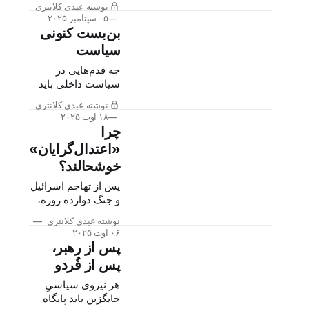
نوشته عبدی کلانتری
ارز، نان، دارو، و امید
کمبود آب و برق، و
۰۵ سپتامبر ۲۰۲۵
به نوری در انتهای
تورم افسار گسیخته
بن‌بست کنونی
تونل.
خشم اجتماعی را به
سیاست
اوجی بی‌سابقه
رسانده، اجتماع
چه قدم‌هایی در
عظیم مردم در قلب
سیاست داخلی باید
تهران می‌توانست
برداشته شود تا ما به
نوشته عبدی کلانتری
چیزی فراتر از
ورطه‌ی تهاجم نظامی
۱۸ اوت ۲۰۲۵
موسیقی باشد؛
از خارج، کودتا، جنگ
چرا
می‌توانست جرقه‌ی
داخلی، و فروپاشی
«اعتدال‌گرایان»
یک شورش خیابانی
اقتصادی و
خوشحالند؟
بشود.
زیست‌محیطی
درنغلطیم؟
پس از تهاجم اسرائیل
و جنگ دوازده روزه،
اعتدال‌گرایان به طور
نوشته عبدی کلانتری
علنی صحبت از
۰۶ اوت ۲۰۲۵
ضرورت تغییر
پس از رهبر،
«پارادایم حکمرانی»
پس از فُردو
می‌کنند. «پارادایم»ای
که باید تغییر کند
هر نیروی سیاسیِ
ولایت فقیه و
جایگزین باید پایگاه