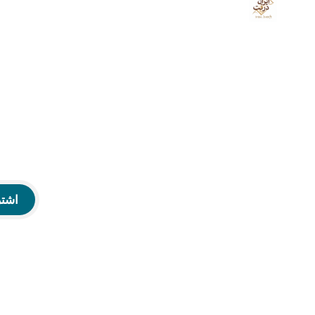
خوشحالی و سؤظن
بود.
اشت