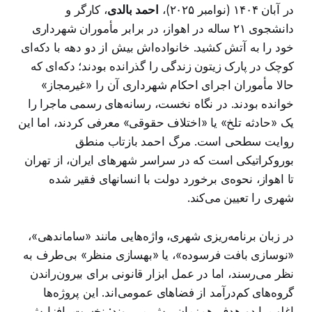
در آبان ۱۴۰۴ (نوامبر ۲۰۲۵)،
احمد بالدی
، کارگر و
دانشجوی ۲۱ ساله در اهواز، در برابر مأموران شهرداری
خود را به آتش کشید. خانواده‌اش بیش از دو دهه با دکه‌ای
کوچک در پارک زیتون زندگی را گذرانده بودند؛ دکه‌ای که
حالا مأموران اجرای احکام شهرداری آن را «غیرمجاز»
خوانده بودند. در نگاه نخست، رسانه‌های رسمی ماجرا را
یک «حادثه تلخ» یا «اختلاف حقوقی» معرفی کردند، اما این
روایت سطحی است. مرگ احمد بازتاب منطق
بوروکراتیکی است که در سراسر شهرهای ایران، از تهران
تا اهواز، نحوه‌ی برخورد دولت با انسانهای فقیر شده
شهری را تعیین می‌کند.
در زبان برنامه‌ریزی شهری، واژه‌هایی مانند «ساماندهی»،
«نوسازی بافت فرسوده»، یا «بهسازی منظر» بی‌طرف به
نظر می‌رسند، اما در عمل ابزار قانونی برای بیرون‌راندن
گروه‌های کم‌درآمد از فضاهای عمومی‌اند. این پروژه‌ها
اغلب با دو هدف هم‌زمان پیش می‌روند: نخست، افزایش