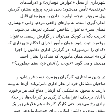
شهرداری از محل «عوارض نوسازی» و «درآمدهای
غیرنقدی» تأمین می‌شود؛ یعنی هرچه پروژه بیشتر، گردش
پول سریع‌تر. نتیجه، اولویت دادن به پروژه‌های قابل
اندازه‌گیری است، نه نیازهای واقعی مردم. وقتی «بهسازی
فضای سبز» به‌عنوان شاخص عملکرد تعریف می‌شود،
تخریب دکّه‌ای کوچک می‌تواند در گزارش رسمی به‌عنوان
موفقیت ثبت شود. همان مأمور اجرای احکام شهرداری که
دکه‌ای را می‌سوزاند، در گزارش اداری «قانون را اجرا
کرده» است. همان مأموری که فندک را نشان احمد
می‌دهد و می گوید «
خودت را آتش بزن ببینم چطوری؟
»
در چنین ساختاری، کارگران روزمزد، دست‌فروشان، و
صاحبان مشاغل خرد از نظر اداری نامرئی‌اند. آن‌ها نه بیمه
دارند، نه مجوز، نه تشکلی که ازشان دفاع کند. هر برخورد
با آنان، برخلاف اعتراضات کارگری در کارخانه‌ها، در خلاء
نهادی رخ می‌دهد. حتی کارگر کارخانه هم علارغم زیر یک
سقف بودن و داشتن امکانی برای خودسازماندهی هنوز