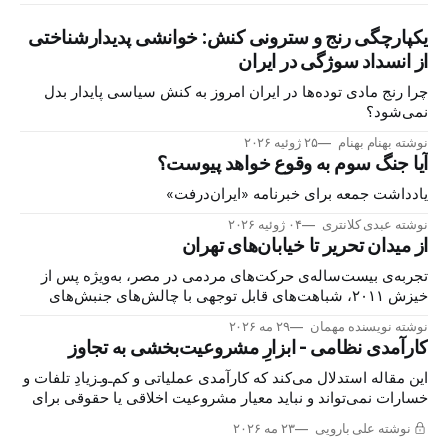
یکپارچگی رنج و سترونی کنش: خوانشی پدیدارشناختی
از انسداد سوژگی در ایران
چرا رنج مادی توده‌ها در ایران امروز به کنش سیاسی پایدار بدل
نمی‌شود؟
نوشته بهنام بهنام
۲۵ ژوئیه ۲۰۲۶
آیا جنگ سوم به وقوع خواهد پیوست؟
یادداشت جمعه برای خبرنامه «ایران‌درفت»
نوشته عبدی کلانتری
۰۴ ژوئیه ۲۰۲۶
از میدان تحریر تا خیابان‌های تهران
تجربه‌ی بیست‌ساله‌ی حرکت‌های مردمی در مصر، به‌ویژه پس از
خیزش ۲۰۱۱، شباهت‌های قابل توجهی با چالش‌های جنبش‌های
اعتراضی در ایران دارد. بررسی این شباهت‌ها می‌تواند هشداری
نوشته نویسنده مهمان
۲۹ مه ۲۰۲۶
برای آینده‌ی ایران باشد.
کارآمدی نظامی - ابزارِ مشروعیت‌بخشی به تجاوز
این مقاله استدلال می‌کند که کارآمدی عملیاتی و کم‌ـ‌وـ‌زیادِ تلفات و
خسارات نمی‌تواند و نباید معیار مشروعیت اخلاقی یا حقوقی برای
تهاجم نظامی به قصد تغییر یک حکومت باشد.
نوشته علی بارویی
۲۳ مه ۲۰۲۶